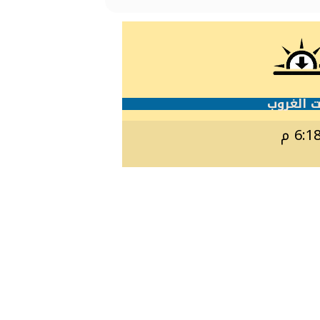
 الغروب
6:1 م