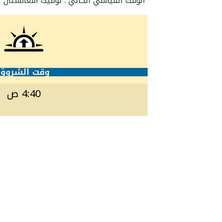
الوقت القياسي الحالي : توقيت أفغانستان
وقت الشروق
4:40 ص