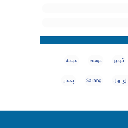
گردیز
خوست
میمنه
إي بول
Sarang
پغمان