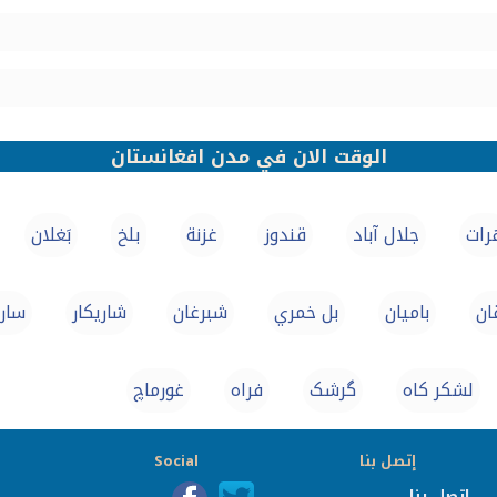
الوقت الان في مدن افغانستان
رات
جلال آباد
قندوز
غزنة
بلخ
بَغلان
ان
باميان
بل خمري
شبرغان
شاريكار
سار 
لشكر كاه
گرشک
فراه
غورماچ
إتصل بنا
Social
إتصل بنا