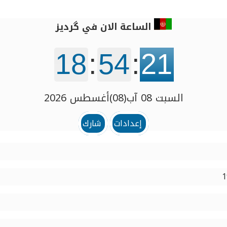
الساعة الان في گردیز
18
:
54
:
21
السبت 08 آب(08)أغسطس 2026
إعدادات
شارك