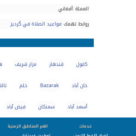
العملة :أفغاني
روابط تهمك :
مواعيد الصلاة في گردیز
كابول
قندهار
مزار شريف
ه
خان آباد
Bazarak
خلم
تالق
أسعد آباد
سمنكان
فيض آباد
خدمات
اهم المناطق الزمنية
اخبار الخط الزمني
توقيت غرينتش