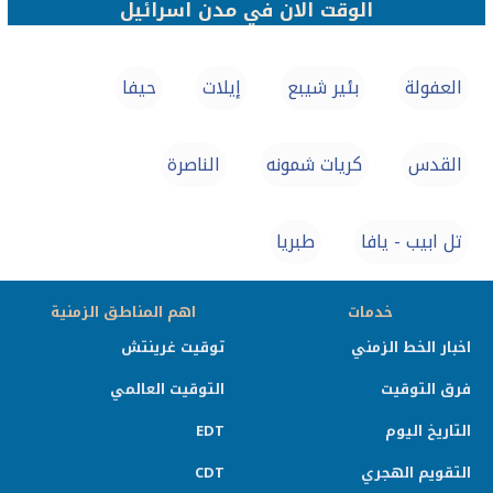
الوقت الان في مدن اسرائيل
العفولة
بئير شيبع
إيلات
حيفا
القدس
كريات شمونه
الناصرة
تل ابيب - يافا
طبريا
خدمات
اهم المناطق الزمنية
اخبار الخط الزمني
توقيت غرينتش
فرق التوقيت
التوقيت العالمي
التاريخ اليوم
EDT
التقويم الهجري
CDT