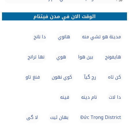
الوقت الان في مدن فيتنام
مدينة هو تشي منه
هانوي
دا نانج
هايفونج
بين هوا
هوي
نها ترانج
كن تاه
رچ گیآ
كوي نهون
فنغ تاو
دا لات
نام دينه
فينه
Đức Trọng District
بهان ثيت
لا گی