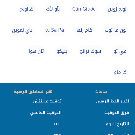
لونج زوين
Cần Giuộc
بآو لآک
هالونج
بون ما توت
کام رنھ
tt. Sa Pa
تاي نغوين
مي ثو
سوك ترانج
بليكو
تان هوا
كا ماو
خدمات
اهم المناطق الزمنية
اخبار الخط الزمني
توقيت غرينتش
فرق التوقيت
التوقيت العالمي
التاريخ اليوم
EDT