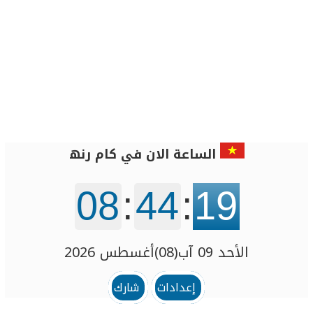
الساعة الان في کام رنھ
08
:
44
:
19
الأحد 09 آب(08)أغسطس 2026
إعدادات
شارك