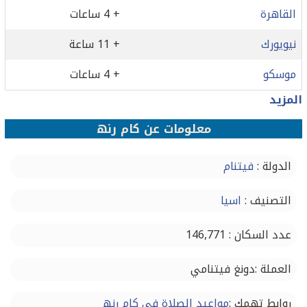
القاهرة
+ 4 ساعات
نيويورك
+ 11 ساعة
موسكو
+ 4 ساعات
المزيد
معلومات عن کام رنھ
الدولة :
فيتنام
التصنيف :
اسيا
عدد السكان : 146,771
العملة :دونغ فيتنامي
روابط تهمك :
مواعيد الصلاة في کام رنھ