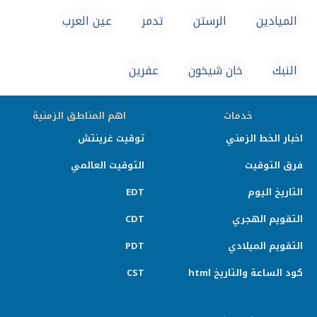
الميادين
الرستن
تدمر
عين العرب
النبك
خان شيخون
عفرين
خدمات
اهم المناطق الزمنية
اخبار الخط الزمني
توقيت غرينتش
فرق التوقيت
التوقيت العالمي
التاريخ اليوم
EDT
التقويم الهجري
CDT
التقويم الميلادي
PDT
كود الساعة والتاريخ html
CST