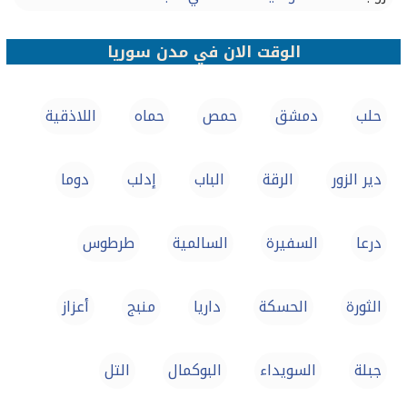
الوقت الان في مدن سوريا
حلب
دمشق
حمص
حماه
اللاذقية
دير الزور
الرقة
الباب
إدلب
دوما
درعا
السفيرة
السالمية
طرطوس
الثورة
الحسكة
داريا
منبج
أعزاز
جبلة
السويداء
البوكمال
التل