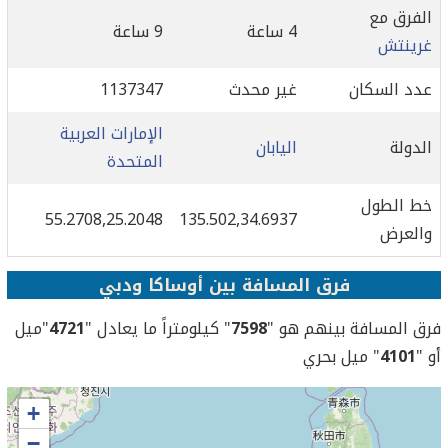
الفرق مع
4 ساعة
9 ساعة
غرينتش
عدد السكان
غير محدث
1137347
الإمارات العربية
الدولة
اليابان
المتحدة
خط الطول
55.2708,25.2048
135.502,34.6937
والعرض
فرق المسافة بين أوساكا ودبي
فرق المسافة بينهم هو "
7598
" كيلومتراً ما يعادل "
4721
"ميل
أو "
4101
" ميل بحري
+
−