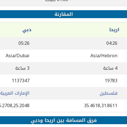
المقارنة
اريحا
دبي
05:26
04:26
Asia/Dubai
Asia/Hebron
4 ساعة
3 ساعة
1137347
19783
فلسطين
الإمارات العربية
5.2708,25.2048
35.4618,31.8611
فرق المسافة بين اريحا ودبي