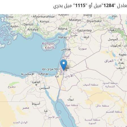
يعادل "
1284
"ميل أو "
1115
" ميل بحري