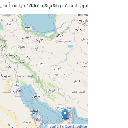
فرق المسافة بينهم هو "
2067
" كيلومتراً ما 
Leaflet
| ©
OpenStreetMap