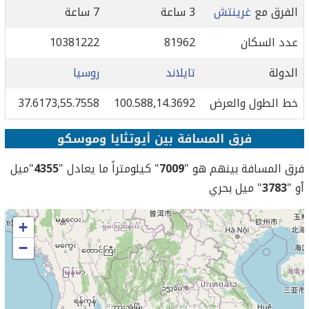
الفرق مع
غرينتش
3 ساعة
7 ساعة
عدد السكان
81962
10381222
الدولة
تايلاند
روسيا
خط الطول والعرض
100.588,14.3692
37.6173,55.7558
فرق المسافة بين أيوتثايا وموسكو
فرق المسافة بينهم هو "
7009
" كيلومتراً ما يعادل "
4355
"ميل
أو "
3783
" ميل بحري
+
−