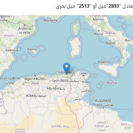
يعادل "
2893
"ميل أو "
2513
" ميل بحري