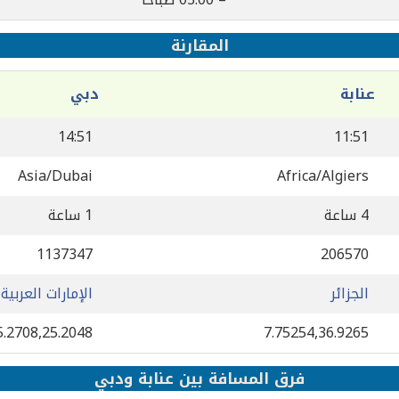
المقارنة
عنابة‎
دبي
14:51
11:51
Asia/Dubai
Africa/Algiers
4 ساعة
1 ساعة
1137347
206570
الجزائر
الإمارات العربية
5.2708,25.2048
7.75254,36.9265
فرق المسافة بين عنابة‎ ودبي