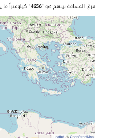
فرق المسافة بينهم هو "
4656
" كيلومتراً ما 
Leaflet
| ©
OpenStreetMap