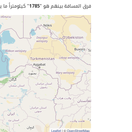
فرق المسافة بينهم هو "
1785
" كيلومتراً ما 
Leaflet
| ©
OpenStreetMap