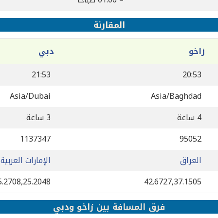
المقارنة
زاخو
دبي
21:53
20:53
Asia/Dubai
Asia/Baghdad
4 ساعة
3 ساعة
1137347
95052
العراق
الإمارات العربية
5.2708,25.2048
42.6727,37.1505
فرق المسافة بين زاخو ودبي