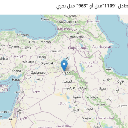
يعادل "
1109
"ميل أو "
963
" ميل بحري