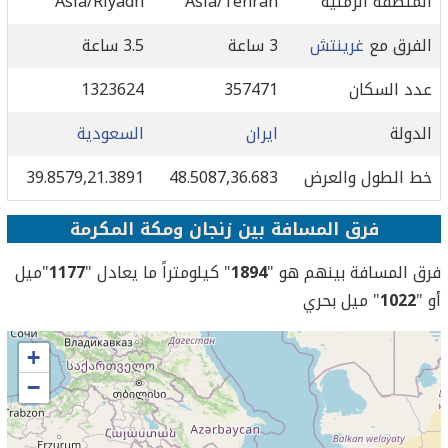
المنطقة الزمنية
Asia/Tehran
Asia/Riyadh
الفرق مع
غرينتش
3 ساعة
3.5 ساعة
عدد السكان
357471
1323624
الدولة
ايران
السعودية
خط الطول والعرض
48.5087,36.683
39.8579,21.3891
فرق المسافة بين زنجان ومكة المكرمة
فرق المسافة بينهم هو "
1894
" كيلومتراً ما يعادل "
1177
"ميل
أو "
1022
" ميل بحري
+
−