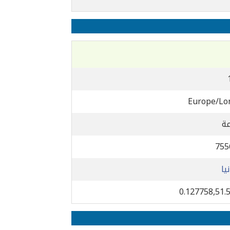
Europe/Lo
755
يا