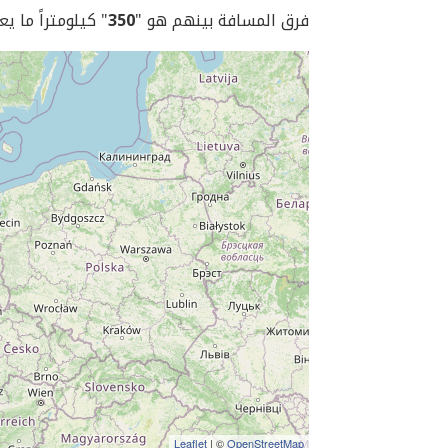
فرق المسافة بينهم هو "
350
" كيلومتراً ما يع
Leaflet
| ©
OpenStreetMap