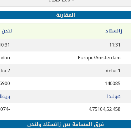
المقارنة
زانستاد
لندن
10:31
11:31
ndon
Europe/Amsterdam
1 ساعة
2 ساعة
6900
140085
هولندا
بريطان
-0.127758,51.5074
4.75104,52.458
فرق المسافة بين زانستاد ولندن