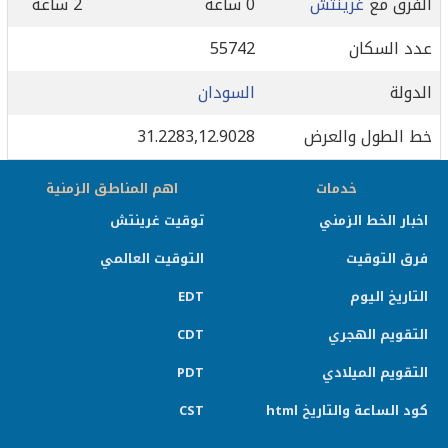
الفرق مع
غرينتش
0 ساعة
2 ساعة
عدد السكان
55742
الدولة
السودان
خط الطول والعرض
31.2283,12.9028
خدمات
اهم المناطق الزمنية
اخبار الخط الزمني
توقيت غرينتش
فرق التوقيت
التوقيت العالمي
التاريخ اليوم
EDT
التقويم الهجري
CDT
التقويم الميلادي
PDT
كود الساعة والتاريخ html
CST