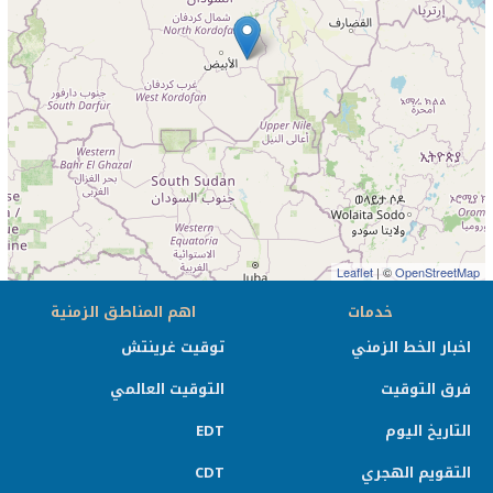
Leaflet
| ©
OpenStreetMap
خدمات
اهم المناطق الزمنية
اخبار الخط الزمني
توقيت غرينتش
فرق التوقيت
التوقيت العالمي
التاريخ اليوم
EDT
التقويم الهجري
CDT