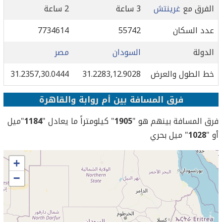
الفرق مع
غرينتش
3 ساعة
2 ساعة
عدد السكان
55742
7734614
الدولة
السودان
مصر
خط الطول والعرض
31.2283,12.9028
31.2357,30.0444
فرق المسافة بين أم روابة والقاهرة
فرق المسافة بينهم هو "
1905
" كيلومتراً ما يعادل "
1184
"ميل
أو "
1028
" ميل بحري
+
−