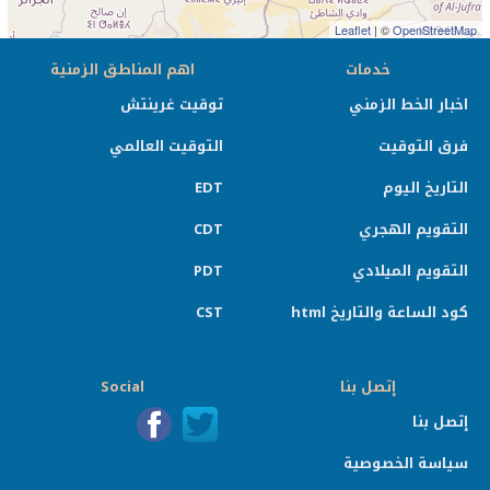
Leaflet
| ©
OpenStreetMap
خدمات
اهم المناطق الزمنية
اخبار الخط الزمني
توقيت غرينتش
فرق التوقيت
التوقيت العالمي
التاريخ اليوم
EDT
التقويم الهجري
CDT
التقويم الميلادي
PDT
كود الساعة والتاريخ html
CST
إتصل بنا
Social
إتصل بنا
سياسة الخصوصية