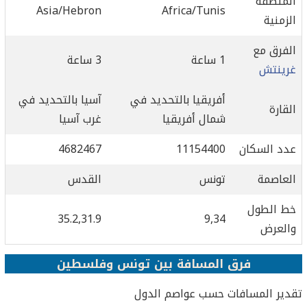
المنطقة
Asia/Hebron
Africa/Tunis
الزمنية
الفرق مع
1 ساعة
3 ساعة
غرينتش
أفريقيا بالتحديد في
آسيا بالتحديد في
القارة
شمال أفريقيا
غرب آسيا
عدد السكان
11154400
4682467
العاصمة
تونس
القدس
خط الطول
35.2,31.9
9,34
والعرض
فرق المسافة بين تونس وفلسطين
تقدير المسافات حسب عواصم الدول