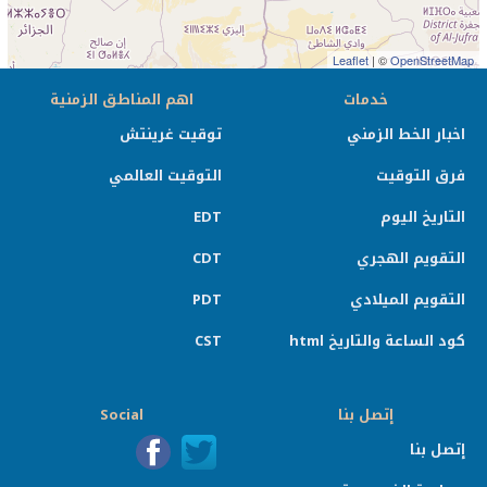
Leaflet
| ©
OpenStreetMap
خدمات
اهم المناطق الزمنية
اخبار الخط الزمني
توقيت غرينتش
فرق التوقيت
التوقيت العالمي
التاريخ اليوم
EDT
التقويم الهجري
CDT
التقويم الميلادي
PDT
كود الساعة والتاريخ html
CST
إتصل بنا
Social
إتصل بنا