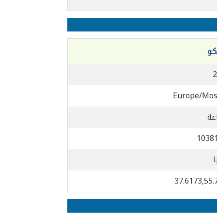
و
2
Europe/Mo
1038
ا
37.6173,55.