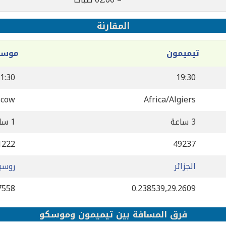
المقارنة
تيميمون
موسك
1:30
19:30
scow
Africa/Algiers
3 ساعة
1 ساعة
1222
49237
الجزائر
روسي
7558
0.238539,29.2609
فرق المسافة بين تيميمون وموسكو