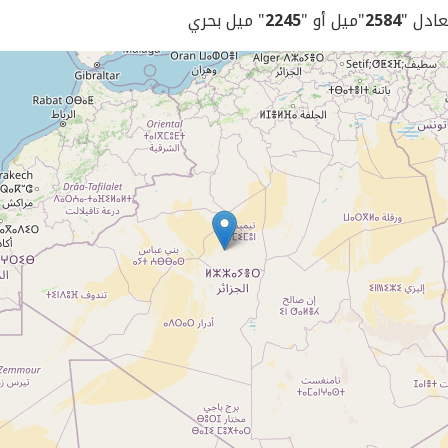
يعادل "
2584
"ميل أو "
2245
" ميل بحري