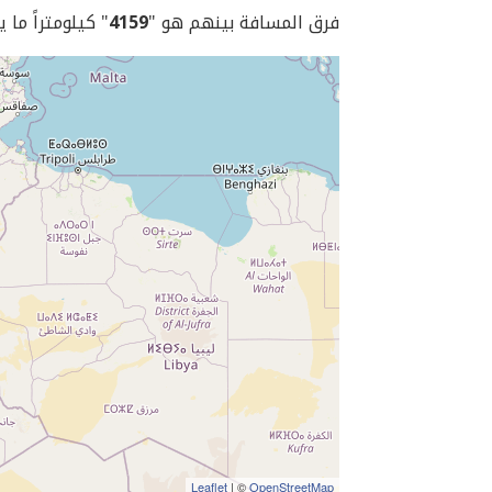
فرق المسافة بينهم هو "
4159
" كيلومتراً ما 
Leaflet
| ©
OpenStreetMap