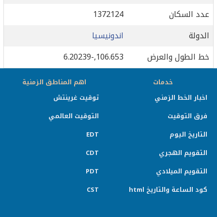
عدد السكان
1372124
الدولة
اندونيسيا
خط الطول والعرض
106.653,-6.20239
خدمات
اهم المناطق الزمنية
اخبار الخط الزمني
توقيت غرينتش
فرق التوقيت
التوقيت العالمي
التاريخ اليوم
EDT
التقويم الهجري
CDT
التقويم الميلادي
PDT
كود الساعة والتاريخ html
CST