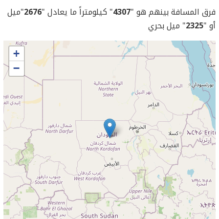
فرق المسافة بينهم هو "
4307
" كيلومتراً ما يعادل "
2676
"ميل
أو "
2325
" ميل بحري
+
−