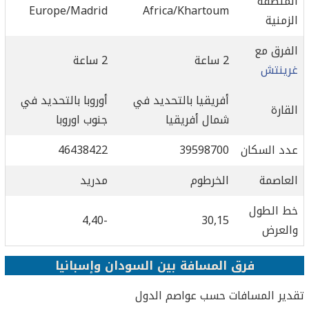
المنطقة
Europe/Madrid
Africa/Khartoum
الزمنية
الفرق مع
2 ساعة
2 ساعة
غرينتش
أفريقيا بالتحديد في
أوروبا بالتحديد في
القارة
شمال أفريقيا
جنوب اوروبا
عدد السكان
39598700
46438422
العاصمة
الخرطوم
مدريد
خط الطول
-4,40
30,15
والعرض
فرق المسافة بين السودان وإسبانيا
تقدير المسافات حسب عواصم الدول