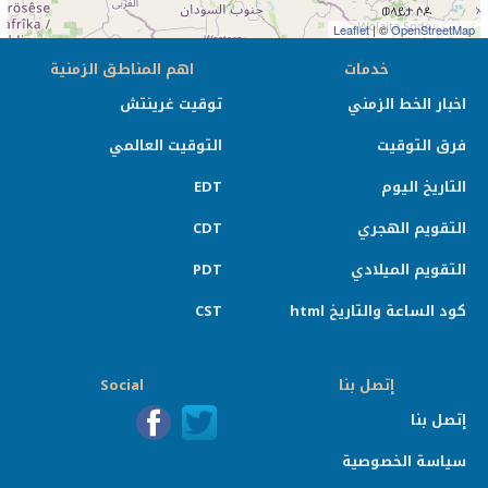
Leaflet
| ©
OpenStreetMap
خدمات
اهم المناطق الزمنية
اخبار الخط الزمني
توقيت غرينتش
فرق التوقيت
التوقيت العالمي
التاريخ اليوم
EDT
التقويم الهجري
CDT
التقويم الميلادي
PDT
كود الساعة والتاريخ html
CST
إتصل بنا
Social
إتصل بنا
سياسة الخصوصية