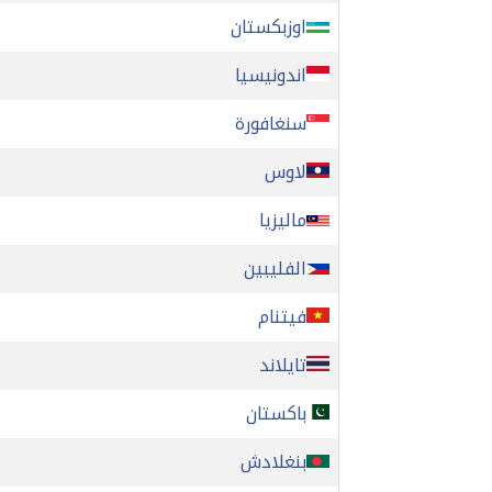
اوزبكستان
اندونيسيا
سنغافورة
لاوس
ماليزيا
الفليبين
فيتنام
تايلاند
باكستان
بنغلادش