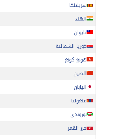
سريلانكا
الهند
تايوان
كوريا الشمالية
هونغ كونغ
الصين
اليابان
منغوليا
بوروندي
جزر القمر