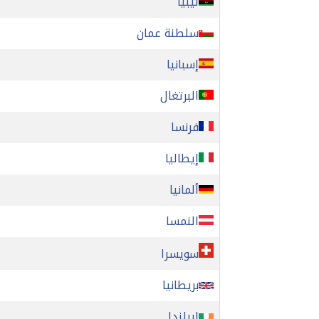
ليبيا
سلطنة عمان
إسبانيا
البرتغال
فرنسا
إيطاليا
ألمانيا
النمسا
سويسرا
بريطانيا
ايرلندا