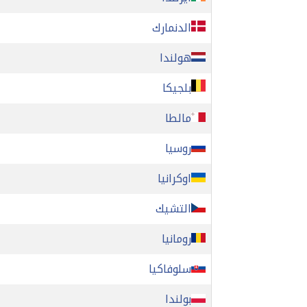
الدنمارك
هولندا
بلجيكا
مالطا
روسيا
اوكرانيا
التشيك
رومانيا
سلوفاكيا
بولندا