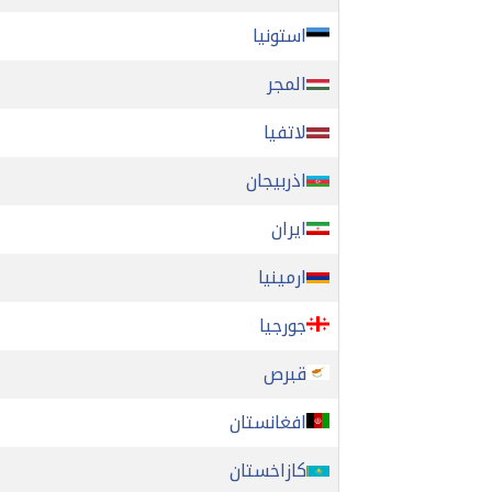
استونيا
المجر
لاتفيا
اذربيجان
ايران
ارمينيا
جورجيا
قبرص
افغانستان
كازاخستان