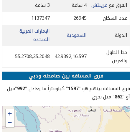
الفرق مع
غرينتش
4 ساعة
3 ساعة
عدد السكان
26945
1137347
الإمارات العربية
الدولة
السعودية
المتحدة
خط الطول
55.2708,25.2048
42.9392,16.597
والعرض
فرق المسافة بين صامطة ودبي
فرق المسافة بينهم هو "
1597
" كيلومتراً ما يعادل "
992
"ميل
أو "
862
" ميل بحري
+
−