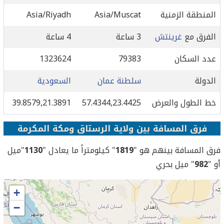
المنطقة الزمنية
Asia/Muscat
Asia/Riyadh
الفرق مع
غرينتش
3 ساعة
4 ساعة
عدد السكان
79383
1323624
الدولة
سلطنة عمان
السعودية
خط الطول والعرض
57.4344,23.4425
39.8579,21.3891
فرق المسافة بين ولاية الرستاق ومكة المكرمة
فرق المسافة بينهم هو "
1819
" كيلومتراً ما يعادل "
1130
"ميل
أو "
982
" ميل بحري
+
−