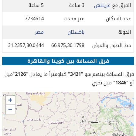
الفرق مع
غرينتش
3 ساعة
5 ساعة
عدد السكان
غير محدث
7734614
الدولة
باكستان
مصر
خط الطول والعرض
66.975,30.1798
31.2357,30.0444
فرق المسافة بين كويتا والقاهرة
فرق المسافة بينهم هو "
3421
" كيلومتراً ما يعادل "
2126
"ميل
أو "
1846
" ميل بحري
+
−