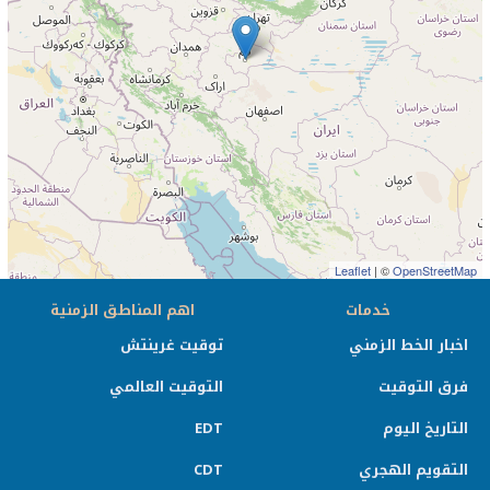
Leaflet
| ©
OpenStreetMap
خدمات
اهم المناطق الزمنية
اخبار الخط الزمني
توقيت غرينتش
فرق التوقيت
التوقيت العالمي
التاريخ اليوم
EDT
التقويم الهجري
CDT