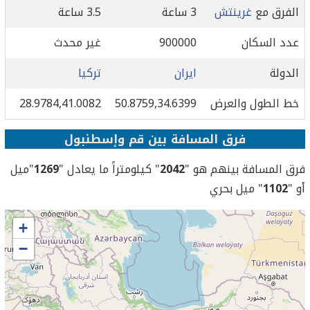
الفرق مع
غرينتش
3 ساعة
3.5 ساعة
عدد السكان
900000
غير محدث
الدولة
ايران
تركيا
خط الطول والعرض
50.8759,34.6399
28.9784,41.0082
فرق المسافة بين قم وإسطنبول
فرق المسافة بينهم هو "
2042
" كيلومتراً ما يعادل "
1269
"ميل
أو "
1102
" ميل بحري
+
−