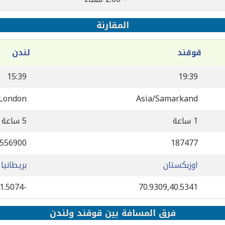
المقارنة
قوقند
لندن
15:39
19:39
London
Asia/Samarkand
1 ساعة
5 ساعة
556900
187477
اوزبكستان
بريطانيا
-0.127758,51.5074
70.9309,40.5341
فرق المسافة بين قوقند ولندن