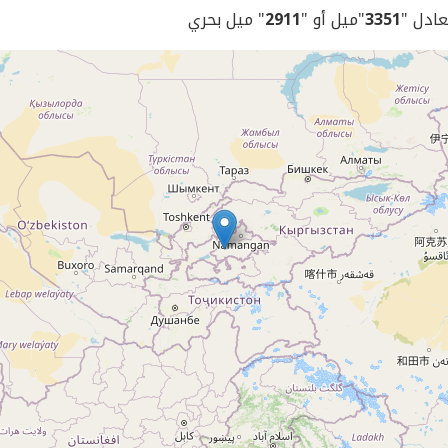
يعادل "
3351
"ميل أو "
2911
" ميل بحري