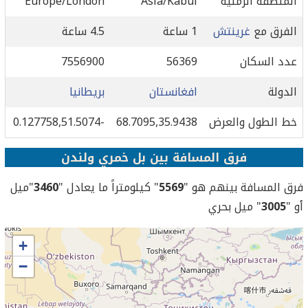
المنطقة الزمنية
Asia/Kabul
Europe/London
الفرق مع
غرينتش
1 ساعة
4.5 ساعة
عدد السكان
56369
7556900
الدولة
افغانستان
بريطانيا
خط الطول والعرض
68.7095,35.9438
-0.127758,51.5074
فرق المسافة بين بل خمري ولندن
فرق المسافة بينهم هو "
5569
" كيلومتراً ما يعادل "
3460
"ميل
أو "
3005
" ميل بحري
+
−