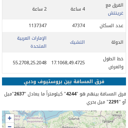
الفرق مع
4 ساعة
2 ساعة
غرينتش
عدد السكان
47374
1137347
الإمارات العربية
الدولة
التشيك
المتحدة
خط الطول
55.2708,25.2048
17.1068,49.4725
والعرض
فرق المسافة بين بروستيوف ودبي
فرق المسافة بينهم هو "
4244
" كيلومتراً ما يعادل "
2637
"ميل
أو "
2291
" ميل بحري
+
−