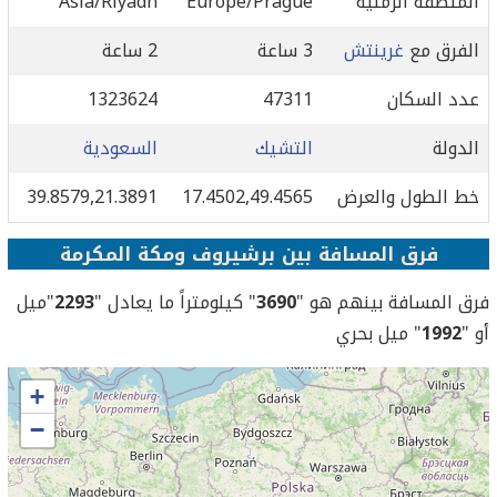
المنطقة الزمنية
Europe/Prague
Asia/Riyadh
الفرق مع
غرينتش
3 ساعة
2 ساعة
عدد السكان
47311
1323624
الدولة
التشيك
السعودية
خط الطول والعرض
17.4502,49.4565
39.8579,21.3891
فرق المسافة بين برشيروف ومكة المكرمة
فرق المسافة بينهم هو "
3690
" كيلومتراً ما يعادل "
2293
"ميل
أو "
1992
" ميل بحري
+
−