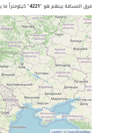
فرق المسافة بينهم هو "
4221
" كيلومتراً ما 
Leaflet
| ©
OpenStreetMap