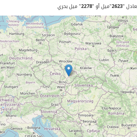
يعادل "
2623
"ميل أو "
2278
" ميل بحري