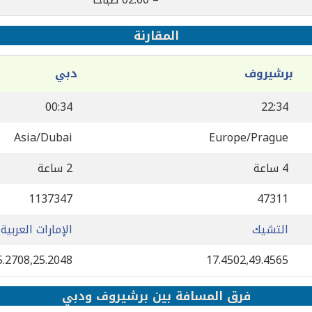
المقارنة
برشيروف
دبي
00:34
22:34
Asia/Dubai
Europe/Prague
4 ساعة
2 ساعة
1137347
47311
التشيك
الإمارات العربية
5.2708,25.2048
17.4502,49.4565
فرق المسافة بين برشيروف ودبي