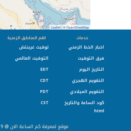
Leaflet
| ©
OpenStreetMap
خدمات
اهم المناطق الزمنية
اخبار الخط الزمني
توقيت غرينتش
فرق التوقيت
التوقيت العالمي
التاريخ اليوم
EDT
التقويم الهجري
CDT
التقويم الميلادي
PDT
كود الساعة والتاريخ
CST
html
موقع لمعرفة كم الساعة الان @ 2019 لعرض الوقت المحلي لأي مدينة وكذلك يقدم خدمات مجانية مثل التاريخ والتقويم وفرق التوقيت.