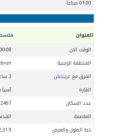
01:00 صباحاً
العنوان
فلسط
الوقت الان
00:08
المنطقة الزمنية
ebron
الفرق مع
غرينتش
3 ساعة
القارة
آسيا 
عدد السكان
82467
العاصمة
القد
خط الطول والعرض
2,31.9