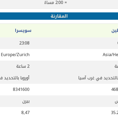
= 2:00 مساءً
المقارنة
ين
سويسرا
23:08
Europe/Zurich
Asia/H
2 ساعة
بالتحديد في غرب آسيا
أوروبا بالتحديد في
8341600
46
س
بيرن
8,47
35.