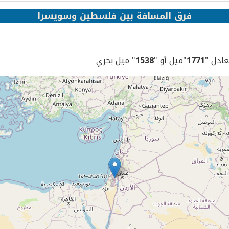
فرق المسافة بين فلسطين وسويسرا
يعادل "
1771
"ميل أو "
1538
" ميل بحري