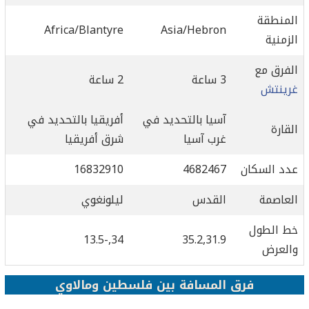
المنطقة
Africa/Blantyre
Asia/Hebron
الزمنية
الفرق مع
3 ساعة
2 ساعة
غرينتش
آسيا بالتحديد في
أفريقيا بالتحديد في
القارة
غرب آسيا
شرق أفريقيا
عدد السكان
4682467
16832910
العاصمة
القدس
ليلونغوي
خط الطول
34,-13.5
35.2,31.9
والعرض
فرق المسافة بين فلسطين ومالاوي