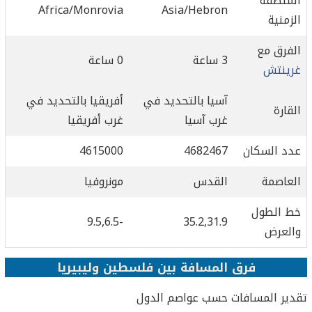
المنطقة
Africa/Monrovia
Asia/Hebron
الزمنية
الفرق مع
3 ساعة
0 ساعة
غرينتش
آسيا بالتحديد في
أفريقيا بالتحديد في
القارة
غرب آسيا
غرب أفريقيا
عدد السكان
4682467
4615000
العاصمة
القدس
مونروفيا
خط الطول
-9.5,6.5
35.2,31.9
والعرض
فرق المسافة بين فلسطين وليبيريا
تقدير المسافات حسب عواصم الدول