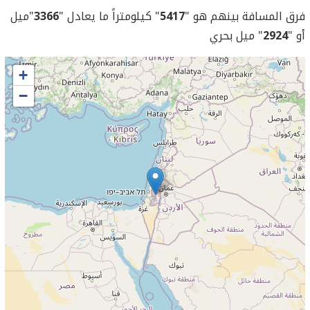
فرق المسافة بينهم هو "
5417
" كيلومتراً ما يعادل "
3366
"ميل
أو "
2924
" ميل بحري
+
−