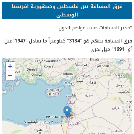
فرق المسافة بين فلسطين وجمهورية افريقيا
الوسطى
تقدير المسافات حسب عواصم الدول
فرق المسافة بينهم هو "
3134
" كيلومتراً ما يعادل "
1947
"ميل
أو "
1691
" ميل بحري
+
−