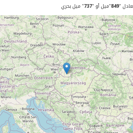
يعادل "
849
"ميل أو "
737
" ميل بحري