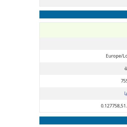
Europe/L
75
ا