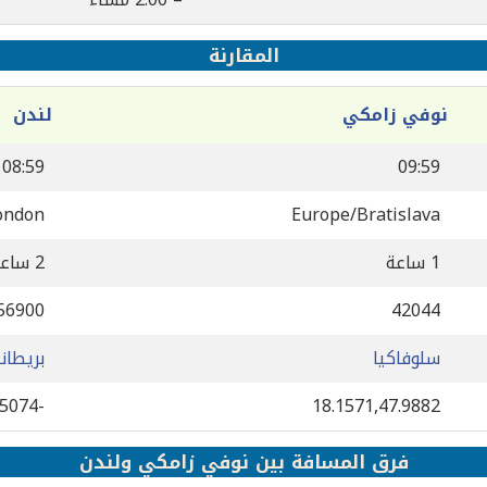
المقارنة
نوفي زامكي
لندن
08:59
09:59
ondon
Europe/Bratislava
1 ساعة
2 ساعة
56900
42044
سلوفاكيا
بريطاني
-0.127758,51.5074
18.1571,47.9882
فرق المسافة بين نوفي زامكي ولندن