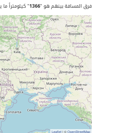
فرق المسافة بينهم هو "
1366
" كيلومتراً ما 
Leaflet
| ©
OpenStreetMap