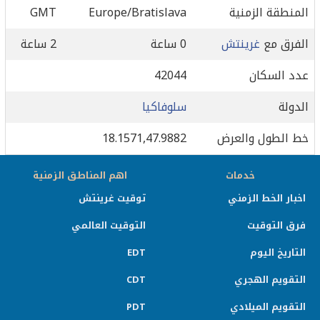
المنطقة الزمنية
Europe/Bratislava
GMT
الفرق مع
غرينتش
0 ساعة
2 ساعة
عدد السكان
42044
الدولة
سلوفاكيا
خط الطول والعرض
18.1571,47.9882
خدمات
اهم المناطق الزمنية
اخبار الخط الزمني
توقيت غرينتش
فرق التوقيت
التوقيت العالمي
التاريخ اليوم
EDT
التقويم الهجري
CDT
التقويم الميلادي
PDT