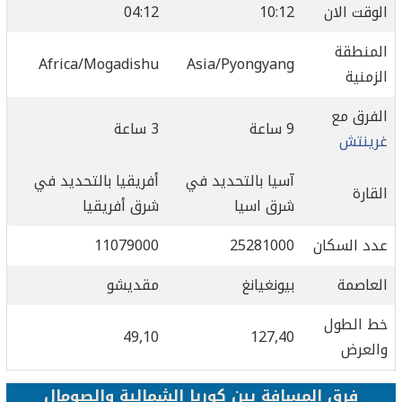
الوقت الان
10:12
04:12
المنطقة
Africa/Mogadishu
Asia/Pyongyang
الزمنية
الفرق مع
9 ساعة
3 ساعة
غرينتش
آسيا بالتحديد في
أفريقيا بالتحديد في
القارة
شرق اسيا
شرق أفريقيا
عدد السكان
25281000
11079000
العاصمة
بيونغيانغ
مقديشو
خط الطول
49,10
127,40
والعرض
فرق المسافة بين كوريا الشمالية والصومال