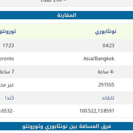
المقارنة
نونثابوري
تورونتو
17:23
04:23
oronto
Asia/Bangkok
-4 ساعة
7 ساعة
291555
غير مح
تايلاند
كندا
-79.3832,43.6532
100.522,13.8591
فرق المسافة بين نونثابوري وتورونتو