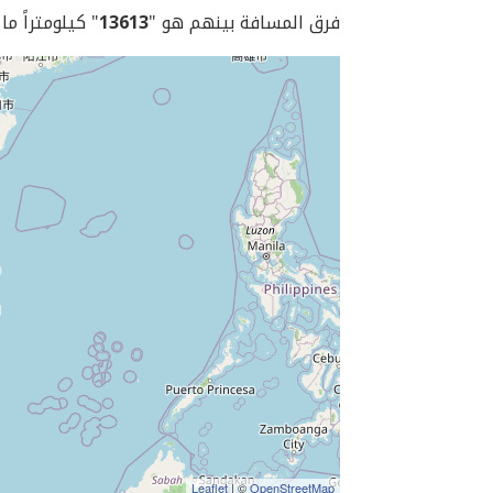
فرق المسافة بينهم هو "
13613
" كيلومتراً ما
Leaflet
| ©
OpenStreetMap