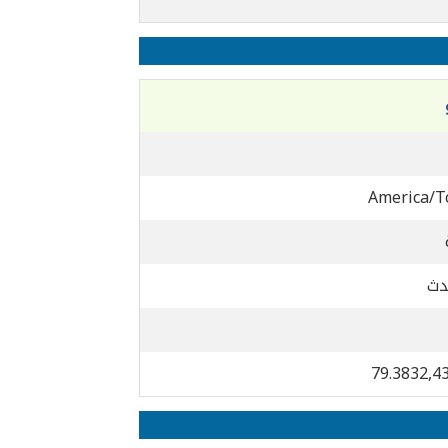
America/T
دث