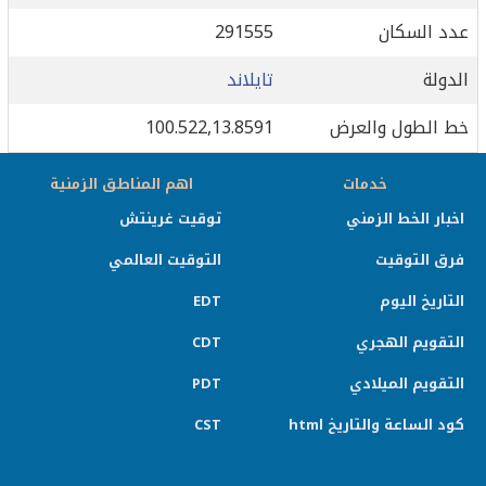
عدد السكان
291555
الدولة
تايلاند
خط الطول والعرض
100.522,13.8591
خدمات
اهم المناطق الزمنية
اخبار الخط الزمني
توقيت غرينتش
فرق التوقيت
التوقيت العالمي
التاريخ اليوم
EDT
التقويم الهجري
CDT
التقويم الميلادي
PDT
كود الساعة والتاريخ html
CST