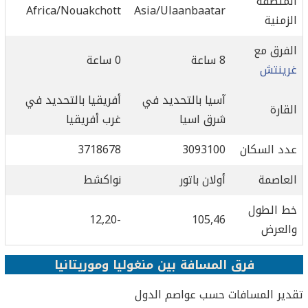
المنطقة
Africa/Nouakchott
Asia/Ulaanbaatar
الزمنية
الفرق مع
8 ساعة
0 ساعة
غرينتش
آسيا بالتحديد في
أفريقيا بالتحديد في
القارة
شرق اسيا
غرب أفريقيا
عدد السكان
3093100
3718678
العاصمة
أولان باتور
نواكشط
خط الطول
-12,20
105,46
والعرض
فرق المسافة بين منغوليا وموريتانيا
تقدير المسافات حسب عواصم الدول