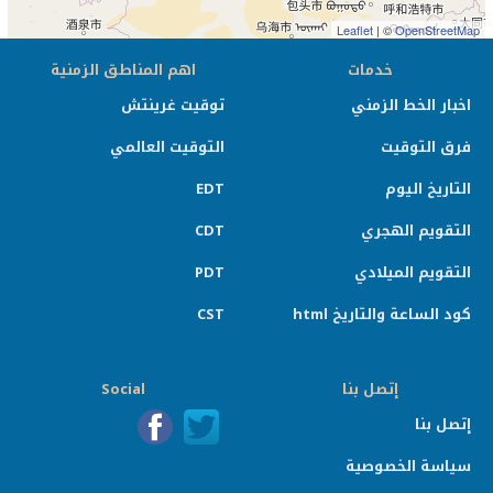
Leaflet
| ©
OpenStreetMap
خدمات
اهم المناطق الزمنية
اخبار الخط الزمني
توقيت غرينتش
فرق التوقيت
التوقيت العالمي
التاريخ اليوم
EDT
التقويم الهجري
CDT
التقويم الميلادي
PDT
كود الساعة والتاريخ html
CST
إتصل بنا
Social
إتصل بنا
سياسة الخصوصية