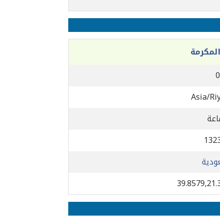
لمكرمة
0
Asia/Ri
132
ودية
39.8579,21.