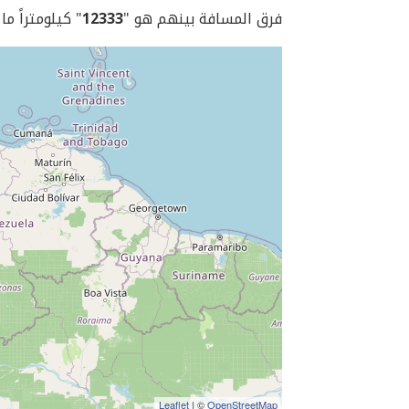
فرق المسافة بينهم هو "
12333
" كيلومتراً ما
Leaflet
| ©
OpenStreetMap