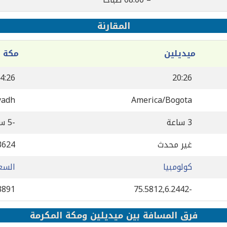
المقارنة
ميديلين
مكة ا
4:26
20:26
yadh
America/Bogota
3 ساعة
-5 ساعة
غير محدث
3624
كولومبيا
السع
3891
-75.5812,6.2442
فرق المسافة بين ميديلين ومكة المكرمة