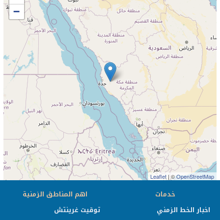
−
Leaflet
| ©
OpenStreetMap
خدمات
اهم المناطق الزمنية
اخبار الخط الزمني
توقيت غرينتش