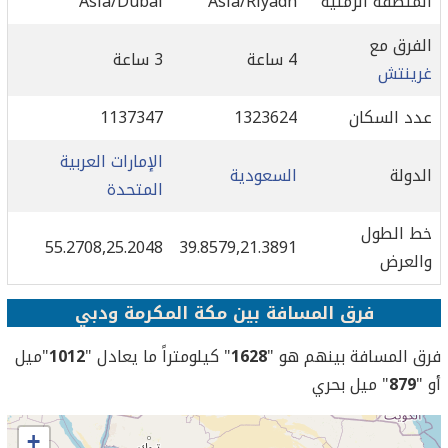
المنطقة الزمنية
Asia/Riyadh
Asia/Dubai
الفرق مع
4 ساعة
3 ساعة
غرينتش
عدد السكان
1323624
1137347
الإمارات العربية
الدولة
السعودية
المتحدة
خط الطول
55.2708,25.2048
39.8579,21.3891
والعرض
فرق المسافة بين مكة المكرمة ودبي
فرق المسافة بينهم هو "
1628
" كيلومتراً ما يعادل "
1012
"ميل
أو "
879
" ميل بحري
+