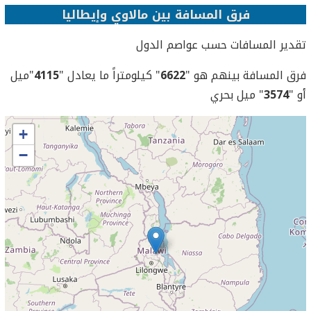
فرق المسافة بين مالاوي وإيطاليا
تقدير المسافات حسب عواصم الدول
فرق المسافة بينهم هو "
6622
" كيلومتراً ما يعادل "
4115
"ميل
أو "
3574
" ميل بحري
+
−