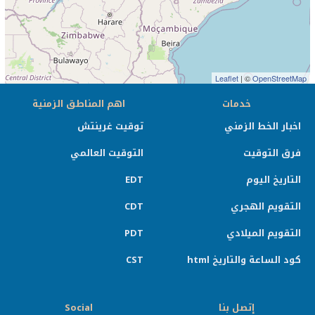
Leaflet
| ©
OpenStreetMap
خدمات
اهم المناطق الزمنية
اخبار الخط الزمني
توقيت غرينتش
فرق التوقيت
التوقيت العالمي
التاريخ اليوم
EDT
التقويم الهجري
CDT
التقويم الميلادي
PDT
كود الساعة والتاريخ html
CST
إتصل بنا
Social