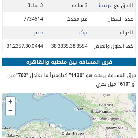
الفرق مع
غرينتش
3 ساعة
3 ساعة
عدد السكان
غير محدث
7734614
الدولة
تركيا
مصر
خط الطول والعرض
38.3335,38.3554
31.2357,30.0444
فرق المسافة بين ملطية والقاهرة
فرق المسافة بينهم هو "
1130
" كيلومتراً ما يعادل "
702
"ميل
أو "
610
" ميل بحري
+
−