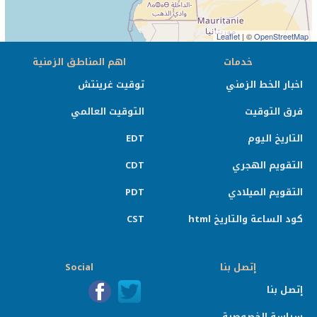
Leaflet
| ©
OpenStreetMap
خدمات
اهم المناطق الزمنية
اخبار الخط الزمني
توقيت غرينتش
فرق التوقيت
التوقيت العالمي
التاريخ اليوم
EDT
التقويم الهجري
CDT
التقويم الميلادي
PDT
كود الساعة والتاريخ html
CST
إتصل بنا
Social
إتصل بنا
سياسة الخصوصية