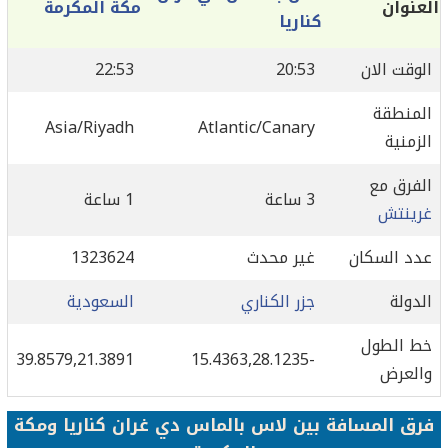
العنوان
مكة المكرمة
كناريا
الوقت الان
20:53
22:53
المنطقة
Asia/Riyadh
Atlantic/Canary
الزمنية
الفرق مع
3 ساعة
1 ساعة
غرينتش
عدد السكان
غير محدث
1323624
الدولة
جزر الكناري
السعودية
خط الطول
39.8579,21.3891
-15.4363,28.1235
والعرض
فرق المسافة بين لاس بالماس دي غران كناريا ومكة