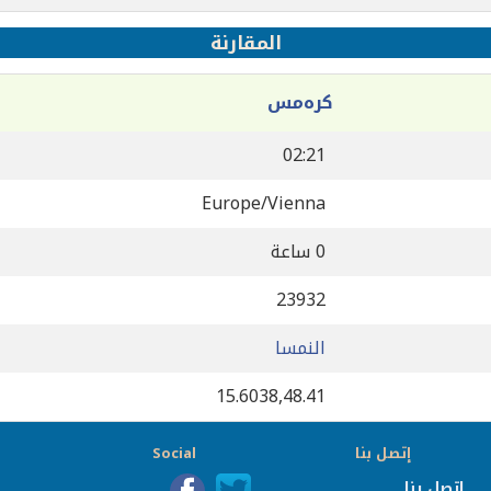
المقارنة
كرەمس
02:21
Europe/Vienna
0 ساعة
23932
النمسا
15.6038,48.41
إتصل بنا
Social
إتصل بنا