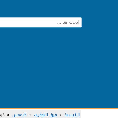
الرئيسية
فرق التوقيت
كرەمس
كرە