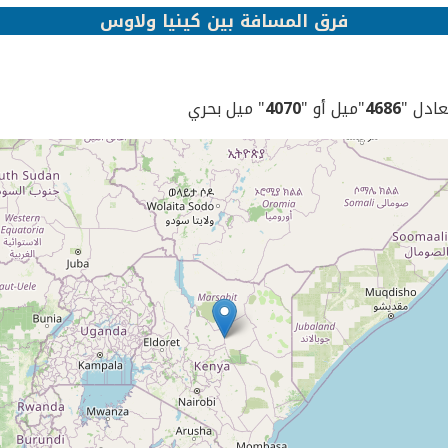
فرق المسافة بين كينيا ولاوس
يعادل "
4686
"ميل أو "
4070
" ميل بحري