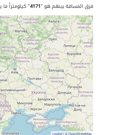
فرق المسافة بينهم هو "
4171
" كيلومتراً ما 
Leaflet
| ©
OpenStreetMap