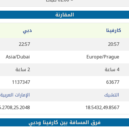
المقارنة
كارفينا
دبي
22:57
20:57
Asia/Dubai
Europe/Prague
4 ساعة
2 ساعة
1137347
63677
التشيك
الإمارات العربية
5.2708,25.2048
18.5432,49.8567
فرق المسافة بين كارفينا ودبي