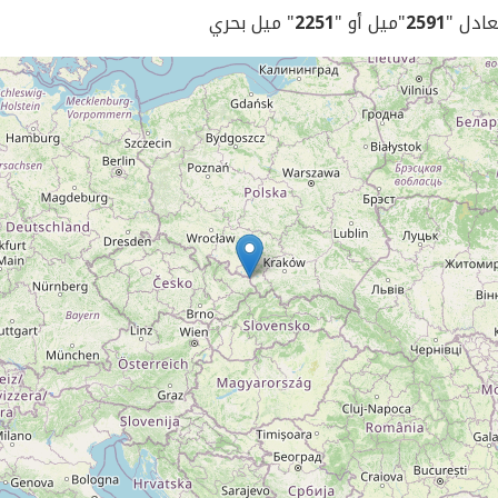
يعادل "
2591
"ميل أو "
2251
" ميل بحري