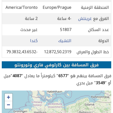
المنطقة الزمنية
Europe/Prague
America/Toronto
الفرق مع
غرينتش
-4 ساعة
2 ساعة
عدد السكان
51807
غير محدث
الدولة
التشيك
كندا
خط الطول والعرض
12.872,50.2319
-79.3832,43.6532
فرق المسافة بين كارلوفي فاري وتورونتو
فرق المسافة بينهم هو "
6577
" كيلومتراً ما يعادل "
4087
"ميل
أو "
3549
" ميل بحري
+
−