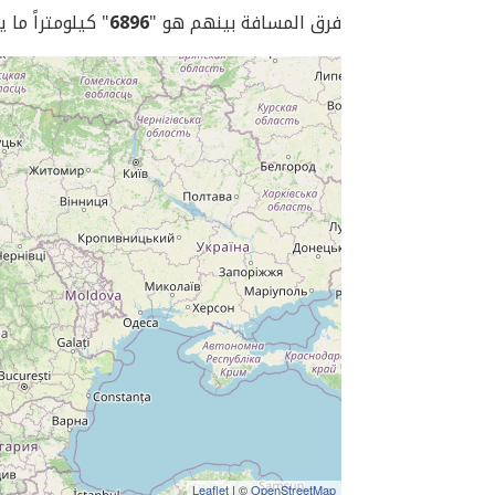
فرق المسافة بينهم هو "
6896
" كيلومتراً ما 
Leaflet
| ©
OpenStreetMap