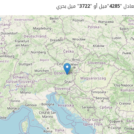
يعادل "
4285
"ميل أو "
3722
" ميل بحري