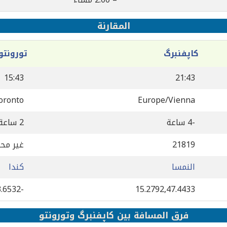
المقارنة
کاپفنبرگ
تورونتو
15:43
21:43
oronto
Europe/Vienna
-4 ساعة
2 ساعة
21819
غير مح
النمسا
كندا
-79.3832,43.6532
15.2792,47.4433
فرق المسافة بين کاپفنبرگ وتورونتو