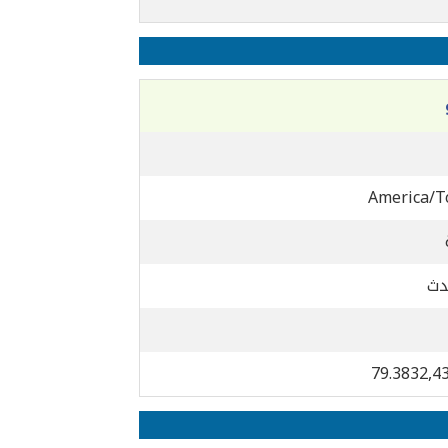
America/T
دث