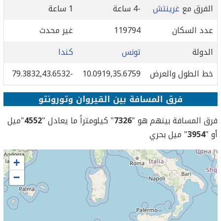
الفرق مع
غرينتش
-4 ساعة
1 ساعة
عدد السكان
119794
غير محدث
الدولة
تونس
كندا
خط الطول والعرض
10.0919,35.6759
-79.3832,43.6532
فرق المسافة بين القيروان وتورونتو
فرق المسافة بينهم هو "
7326
" كيلومتراً ما يعادل "
4552
"ميل
أو "
3954
" ميل بحري
+
−