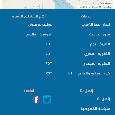
Leaflet
| ©
OpenStreetMap
خدمات
اهم المناطق الزمنية
اخبار الخط الزمني
توقيت غرينتش
فرق التوقيت
التوقيت العالمي
التاريخ اليوم
EDT
التقويم الهجري
CDT
التقويم الميلادي
PDT
كود الساعة والتاريخ html
CST
إتصل بنا
Social
إتصل بنا
سياسة الخصوصية