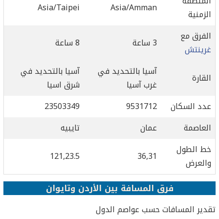
المنطقة
Asia/Taipei
Asia/Amman
الزمنية
الفرق مع
3 ساعة
8 ساعة
غرينتش
آسيا بالتحديد في
آسيا بالتحديد في
القارة
غرب آسيا
شرق اسيا
عدد السكان
9531712
23503349
العاصمة
عمان
تايبيه
خط الطول
121,23.5
36,31
والعرض
فرق المسافة بين الأردن وتايوان
تقدير المسافات حسب عواصم الدول